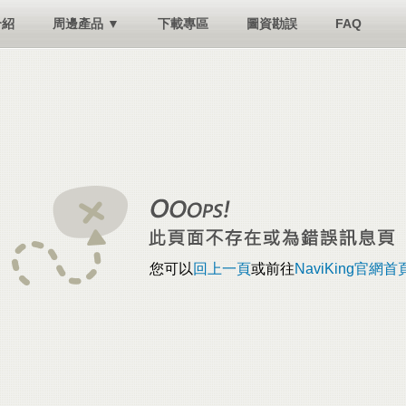
介紹
周邊產品 ▼
下載專區
圖資勘誤
FAQ
您可以
回上一頁
或前往
NaviKing官網首