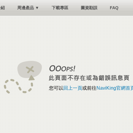
介紹
周邊產品 ▼
下載專區
圖資勘誤
FAQ
您可以
回上一頁
或前往
NaviKing官網首