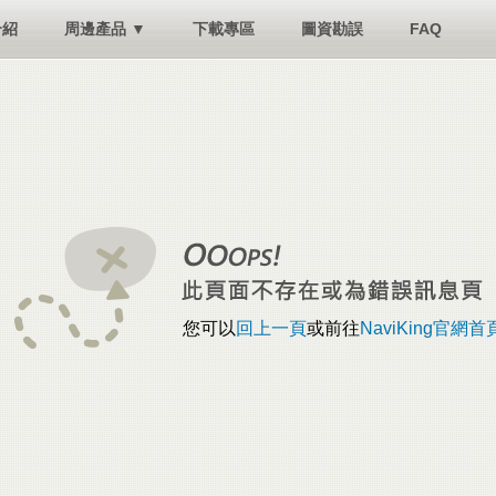
介紹
周邊產品 ▼
下載專區
圖資勘誤
FAQ
您可以
回上一頁
或前往
NaviKing官網首