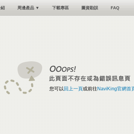
介紹
周邊產品 ▼
下載專區
圖資勘誤
FAQ
您可以
回上一頁
或前往
NaviKing官網首