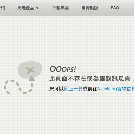
介紹
周邊產品 ▼
下載專區
圖資勘誤
FAQ
您可以
回上一頁
或前往
NaviKing官網首