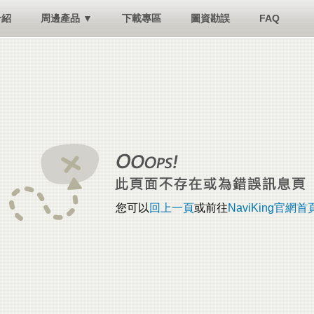
介紹
周邊產品 ▼
下載專區
圖資勘誤
FAQ
您可以
回上一頁
或前往
NaviKing官網首