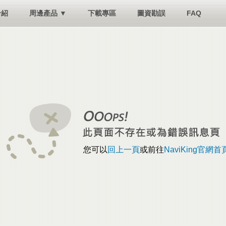
介紹
周邊產品 ▼
下載專區
圖資勘誤
FAQ
您可以
回上一頁
或前往
NaviKing官網首