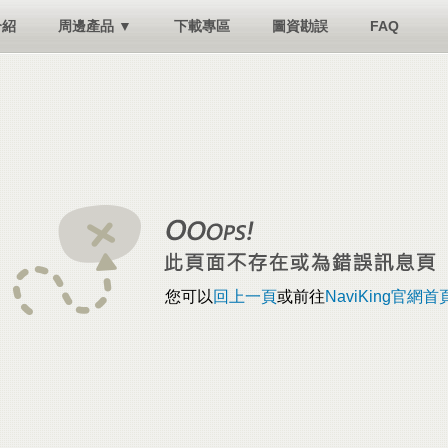
介紹
周邊產品 ▼
下載專區
圖資勘誤
FAQ
您可以
回上一頁
或前往
NaviKing官網首