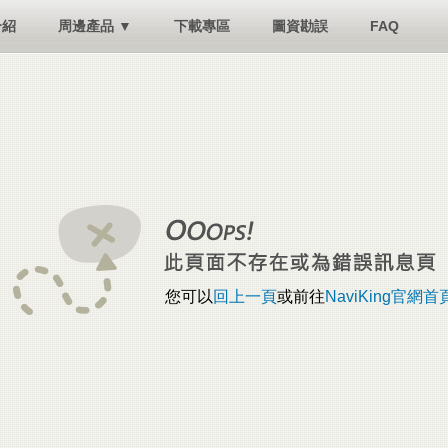
介紹
周邊產品 ▼
下載專區
圖資勘誤
FAQ
您可以
回上一頁
或前往
NaviKing官網首