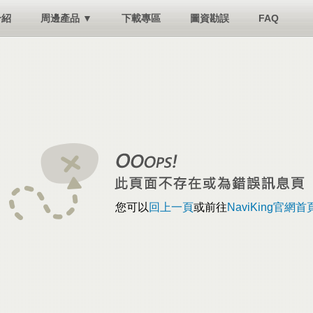
介紹
周邊產品 ▼
下載專區
圖資勘誤
FAQ
您可以
回上一頁
或前往
NaviKing官網首