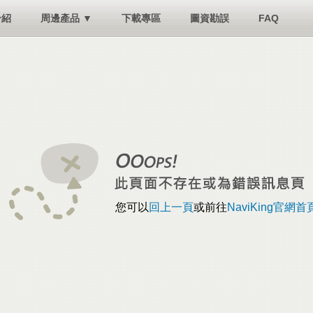
介紹
周邊產品 ▼
下載專區
圖資勘誤
FAQ
您可以
回上一頁
或前往
NaviKing官網首