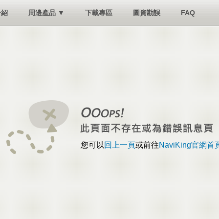
介紹
周邊產品 ▼
下載專區
圖資勘誤
FAQ
您可以
回上一頁
或前往
NaviKing官網首