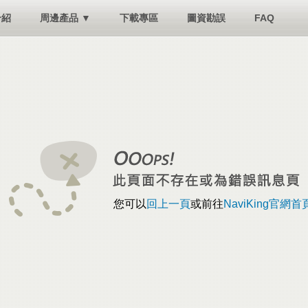
介紹
周邊產品 ▼
下載專區
圖資勘誤
FAQ
您可以
回上一頁
或前往
NaviKing官網首