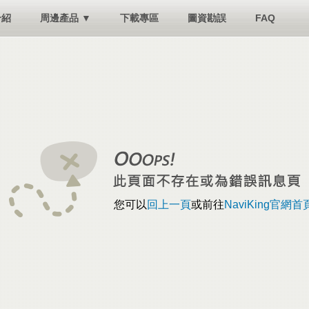
介紹
周邊產品 ▼
下載專區
圖資勘誤
FAQ
您可以
回上一頁
或前往
NaviKing官網首