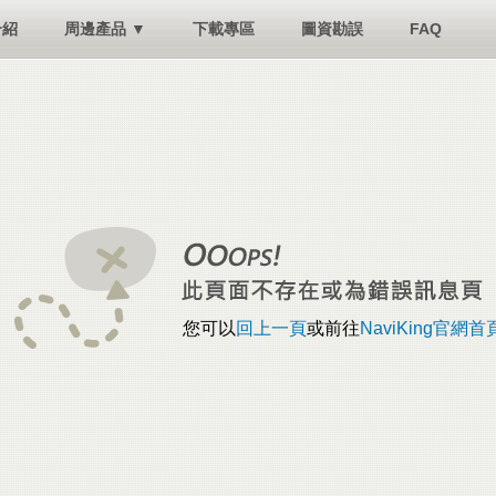
介紹
周邊產品 ▼
下載專區
圖資勘誤
FAQ
您可以
回上一頁
或前往
NaviKing官網首