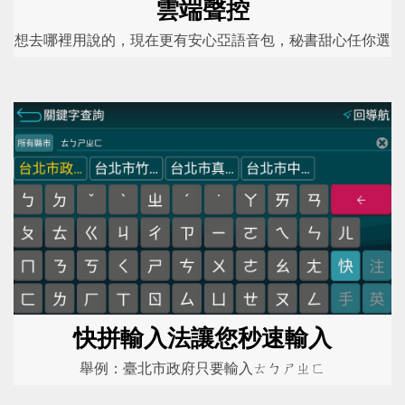
雲端聲控
想去哪裡用說的，現在更有安心亞語音包，秘書甜心任你選
快拼輸入法讓您秒速輸入
舉例：臺北市政府只要輸入ㄊㄅㄕㄓㄈ