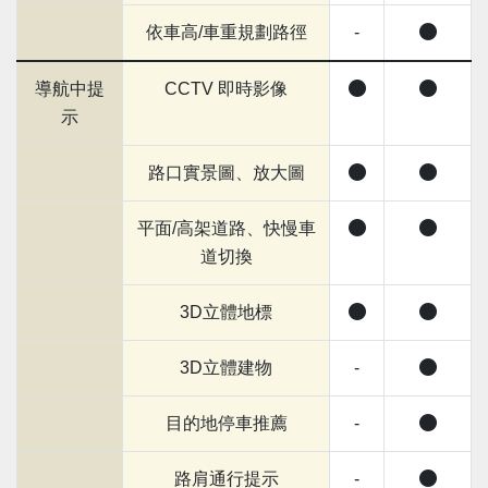
依車高/車重規劃路徑
-
導航中提
CCTV 即時影像
示
路口實景圖、放大圖
平面/高架道路、快慢車
道切換
3D立體地標
3D立體建物
-
目的地停車推薦
-
路肩通行提示
-