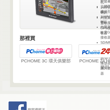
控螢
孔
立體
1W內
機插
喇叭
1W內
內置
喇叭
靈敏
內置
GPS
敏度G
收器
那裡買
接收
SD/M
卡插
音樂
器/影
PCHOME 3C 環天俱樂部
PCHOME 24 
播放器
樂部
圖片
器