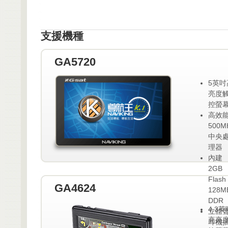
支援機種
GA5720
5英吋
亮度
控螢
高效
500M
中央
理器
內建
2GB
Flash 
GA4624
128M
DDR
4.3英
立體
高亮
耳機