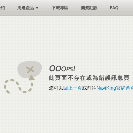
介紹
周邊產品 ▼
下載專區
圖資勘誤
FAQ
您可以
回上一頁
或前往
NaviKing官網首