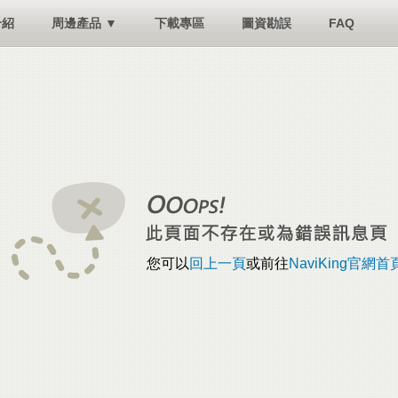
介紹
周邊產品 ▼
下載專區
圖資勘誤
FAQ
您可以
回上一頁
或前往
NaviKing官網首