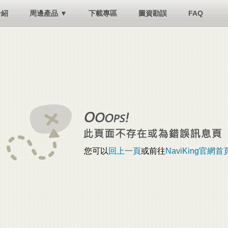
介紹
周邊產品 ▼
下載專區
圖資勘誤
FAQ
您可以
回上一頁
或前往
NaviKing官網首