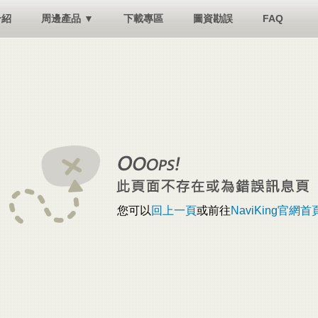
介紹
周邊產品 ▼
下載專區
圖資勘誤
FAQ
您可以
回上一頁
或前往
NaviKing官網首