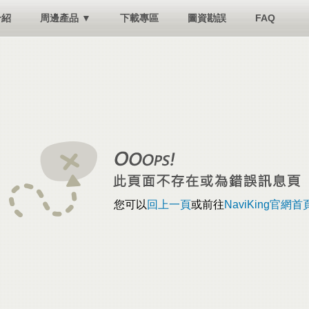
介紹
周邊產品 ▼
下載專區
圖資勘誤
FAQ
您可以
回上一頁
或前往
NaviKing官網首