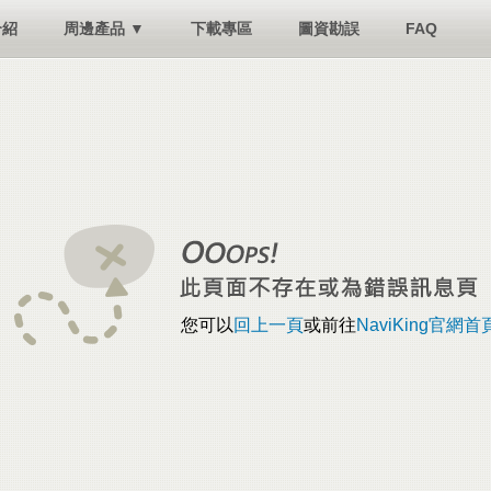
介紹
周邊產品 ▼
下載專區
圖資勘誤
FAQ
您可以
回上一頁
或前往
NaviKing官網首