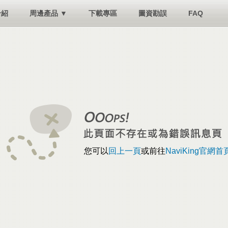
介紹
周邊產品 ▼
下載專區
圖資勘誤
FAQ
您可以
回上一頁
或前往
NaviKing官網首