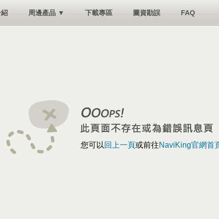
介紹
周邊產品 ▼
下載專區
圖資勘誤
FAQ
您可以
回上一頁
或前往
NaviKing官網首