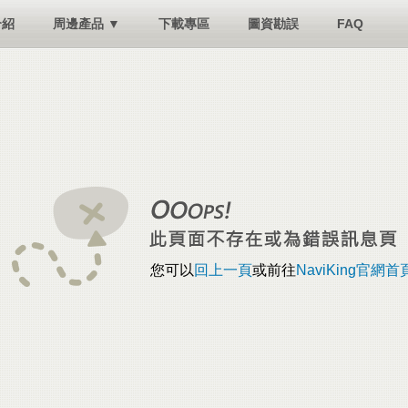
介紹
周邊產品 ▼
下載專區
圖資勘誤
FAQ
您可以
回上一頁
或前往
NaviKing官網首