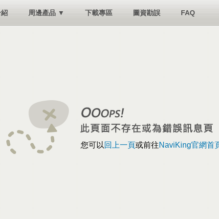
介紹
周邊產品 ▼
下載專區
圖資勘誤
FAQ
您可以
回上一頁
或前往
NaviKing官網首