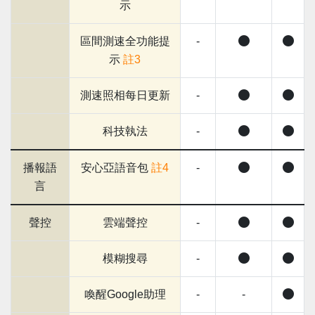
示
區間測速全功能提
-
示
註3
測速照相每日更新
-
科技執法
-
播報語
安心亞語音包
註4
-
言
聲控
雲端聲控
-
模糊搜尋
-
喚醒Google助理
-
-