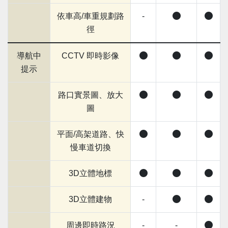
依車高/車重規劃路
-
徑
導航中
CCTV 即時影像
提示
路口實景圖、放大
圖
平面/高架道路、快
慢車道切換
3D立體地標
3D立體建物
-
周邊即時路況
-
-